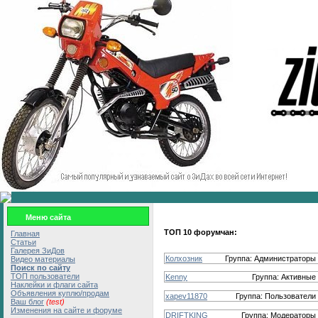
Меню сайта
ТОП 10 форумчан:
Главная
Статьи
Галерея ЗиДов
Колхозник
Группа:
Администраторы
Видео материалы
Поиск по сайту
ТОП пользователи
Kenny
Группа:
Активные
Наклейки и флаги сайта
Объявления куплю/продам
xapev11870
Группа:
Пользователи
Ваш блог
(test)
Изменения на сайте и форуме
DRIFTKING
Группа:
Модераторы