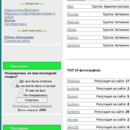
.::: общение :::.
Alex
Группа:
Администраторы
Наша группа Вконтакте
Написать e-mail администрации (с
Rusлан
Группа:
Активные
сайта)
Форум
Максим
Группа:
Активные
Гостевая книга
Лёлик
Группа:
Активные
.::: веб-мастеру :::.
Обмен баннерами
Daimon
Группа:
Активные
Ссылки на сайты
amdmen
Группа:
Активные
Наш опрос
ТОП 10 фотографов:
Понравилась ли вам последняя
сходка?
Ребенок
Репутация на сайте:
17
ДА, все было отлично
Да, но могло быть и лучше
seriivolk
Репутация на сайте:
2
Я там не был
Не понравилась
Nugent
Репутация на сайте:
5
zedrayn
Репутация на сайте:
8
Результаты
Архив опросов
Всего ответов:
2099
amdmen
Репутация на сайте:
29
лесник
Репутация на сайте:
2
olex155
Репутация на сайте:
0
Последние