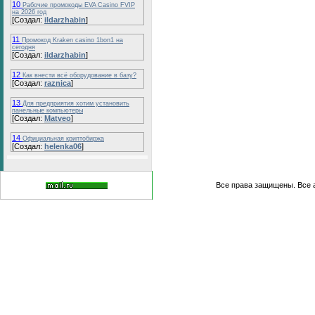
10
Рабочие промокоды EVA Casino FVIP
на 2026 год
[Создал:
ildarzhabin
]
11
Промокод Kraken casino 1bon1 на
сегодня
[Создал:
ildarzhabin
]
12
Как внести всё оборудование в базу?
[Создал:
raznica
]
13
Для предприятия хотим установить
панельные компьютеры
[Создал:
Matveo
]
14
Официальная криптобиржа
[Создал:
helenka06
]
Все права защищены. Все 