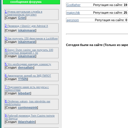
сообщения
форума
Godfather
Репутация на сайте:
19
1
Нужна ритуальная служба в
majorchik
Репутация на сайте:
25
Солнечногорске под ключ
[Создал:
Griet
]
agronom
Репутация на сайте:
0
2
Промокод ⚡️1bon1⚡️ для Admiral X
[Создал:
iskainmarat
]
3
Как получить 150 фриспинов в LuckMore
[Создал:
iskainmarat
]
Сегодня были на сайте (Только из зар
4
Бонус Dune casino: как получить 100
бесплатных вращений с пр
[Создал:
iskainmarat
]
5
Что необходимо каждому хоккеисту
[Создал:
densallain
]
6
Амортизатор задний на ЗИД ПИЛОТ
[Создал:
YY505
]
7
Подскажите какие есть ресурсы с
нейросетями
[Создал:
lebedart
]
8
Otrdienas vakars, kas pārvērtās par
piedzīvojumu
[Создал:
corrinnepink
]
9
Рабочий промокод Twin Casino twinvip
на бонусы
[Создал:
ildarzhabin
]