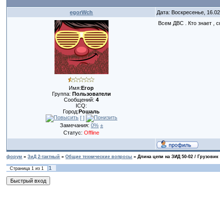
egorWch
Дата: Воскресенье, 16.0
Всем ДВС . Кто знает , 
Имя:
Егор
Группа:
Пользователи
Сообщений:
4
ICQ:
Город:
Рошаль
[ ]
Замечания:
0%
±
Статус:
Offline
форум
»
ЗиД 2-тактный
»
Общие технические вопросы
»
Длина цепи на ЗИД 50-02 / Грузовик
1
Страница
1
из
1