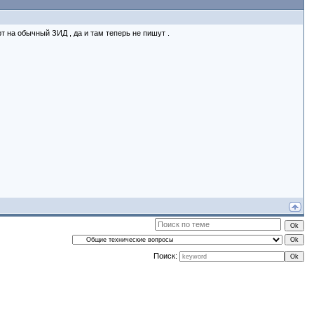
рт на обычный ЗИД , да и там теперь не пишут .
Поиск: