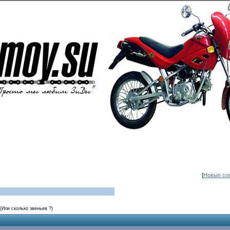
[
Новые со
(Или сколько звеньев ?)