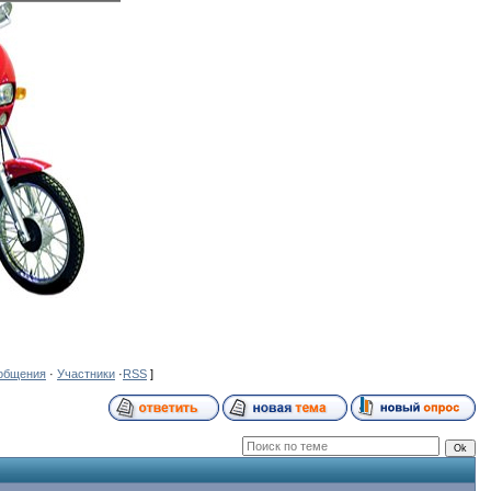
общения
·
Участники
·
RSS
]