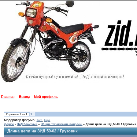
Главная
Выход
Мой профиль
1
Страница
1
из
1
Модератор форума:
,
Xard
Киря
форум
»
ЗиД 2-тактный
»
Общие технические вопросы
»
Длина цепи на ЗИД 50-02 / Грузовик
Длина цепи на ЗИД 50-02 / Грузовик