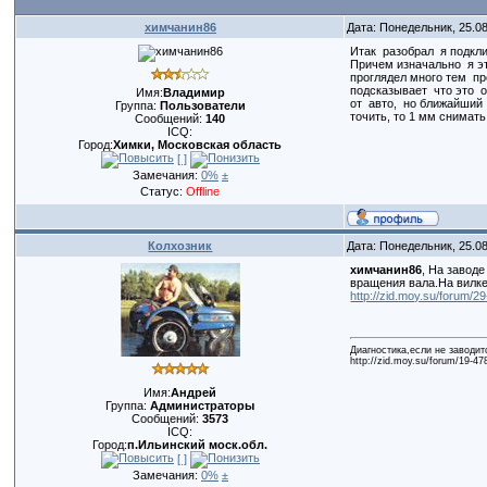
химчанин86
Дата: Понедельник, 25.0
Итак разобрал я подкл
Причем изначально я э
проглядел много тем п
подсказывает что это 
Имя:
Владимир
от авто, но ближайший
Группа:
Пользователи
точить, то 1 мм снимат
Сообщений:
140
ICQ:
Город:
Химки, Московская область
[ ]
Замечания:
0%
±
Статус:
Offline
Колхозник
Дата: Понедельник, 25.0
химчанин86
, На завод
вращения вала.На вилке
http://zid.moy.su/forum/
Диагностика,если не заводит
http://zid.moy.su/forum/19-47
Имя:
Андрей
Группа:
Администраторы
Сообщений:
3573
ICQ:
Город:
п.Ильинский моск.обл.
[ ]
Замечания:
0%
±