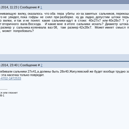
8.2014, 11:23 | Сообщение #
1
инивающую вилку, оказалось что оба пера убиты из-за замятых сальников, перекош
то не увидел, пока гофры не снял при разборке. ну да ладно, допустим штоки пе
ро вилки, и так и не понял: какие сальники идут в стоке: 40х27х7 или 40х28х7 ?
от вторичного вала Восхода. И какие мне в итоге сальники искать? Диаметр шток
 размер у сальника коленвала ваз 08, там размер 42х28х7. Может имеет смысл п
ь, может попробовать?
8.2014, 23:40 | Сообщение #
2
е вбивали сальники 27х41,а должны быть 28х40.Жигулевский же будет вообще трудно з
 эта насечка только повредит.
29-4702-1#72533
ся или глохнет
89-1