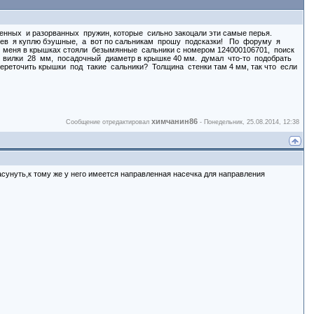
енных и разорванных пружин, которые сильно закоцали эти самые перья.
рьев я куплю бэушные, а вот по сальникам прошу подсказки! По форуму я
 у меня в крышках стояли безымянные сальники с номером 124000106701, поиск
а вилки 28 мм, посадочный диаметр в крышке 40 мм. думал что-то подобрать
ереточить крышки под такие сальники? Толщина стенки там 4 мм, так что если
химчанин86
Сообщение отредактировал
-
Понедельник, 25.08.2014, 12:38
асунуть,к тому же у него имеется направленная насечка для направления