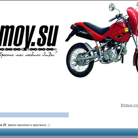
[
Новые со
и 2Т.
(много прочитал и запутался...)