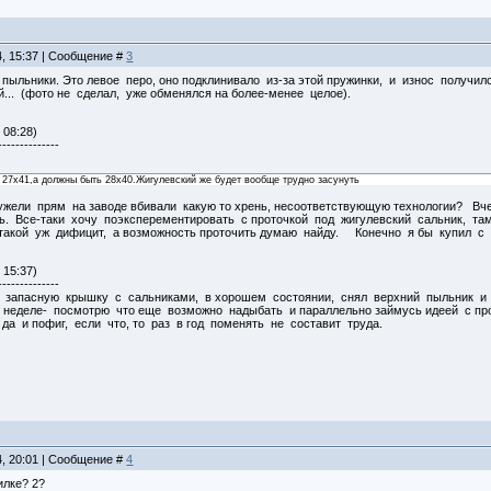
4, 15:37 | Сообщение #
3
 пыльники. Это левое перо, оно подклинивало из-за этой пружинки, и износ получи
й... (фото не сделал, уже обменялся на более-менее целое).
 08:28)
--------------
 27х41,а должны быть 28х40.Жигулевский же будет вообще трудно засунуть
ужели прям на заводе вбивали какую то хрень, несоответствующую технологии? Вч
ь. Все-таки хочу поэксперементировать с проточкой под жигулевский сальник, там
 такой уж дифицит, а возможность проточить думаю найду. Конечно я бы купил 
 15:37)
--------------
 запасную крышку с сальниками, в хорошем состоянии, снял верхний пыльник и ви
 неделе- посмотрю что еще возможно надыбать и параллельно займусь идеей с прот
да и пофиг, если что, то раз в год поменять не составит труда.
4, 20:01 | Сообщение #
4
илке? 2?