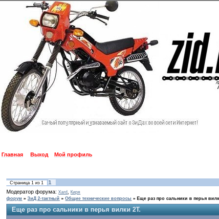
Главная
Выход
Мой профиль
1
Страница
1
из
1
Модератор форума:
,
Xard
Киря
форум
»
ЗиД 2-тактный
»
Общие технические вопросы
»
Еще раз про сальники в перья вилк
Еще раз про сальники в перья вилки 2Т.