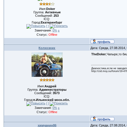
Имя:
Doker
Группа:
Активные
Сообщений:
253
ICQ:
Город:
Екатеринбург
[ ]
Замечания:
0%
±
Статус:
Offline
Колхозник
Дата: Среда, 27.08.2014,
TheDoker
,Чапыре,то би
Диагностика,если не заводит
http://zid.moy.su/forum/19-47
Имя:
Андрей
Группа:
Администраторы
Сообщений:
3573
ICQ:
Город:
п.Ильинский моск.обл.
[ ]
Замечания:
0%
±
Статус:
Offline
химчанин86
Дата: Среда, 27.08.2014,