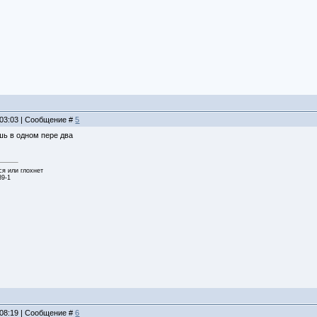
 03:03 | Сообщение #
5
шь в одном пере два
ся или глохнет
89-1
 08:19 | Сообщение #
6