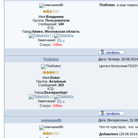
TheDoker
, и еще сверх
Имя:
Владимир
Группа:
Пользователи
Сообщений:
140
ICQ:
Город:
Химки, Московская область
[ ]
Замечания:
0%
±
Статус:
Offline
TheDoker
Дата: Четверг, 28.08.201
Цитата Колхозник73315Ч
Имя:
Doker
Группа:
Активные
Сообщений:
253
ICQ:
Город:
Екатеринбург
[ ]
Замечания:
0%
±
Статус:
Offline
химчанин86
Дата: Воскресенье, 31.0
Что-то чувствую, что 
Добавлено
(29.08.2014,
-------------------------------