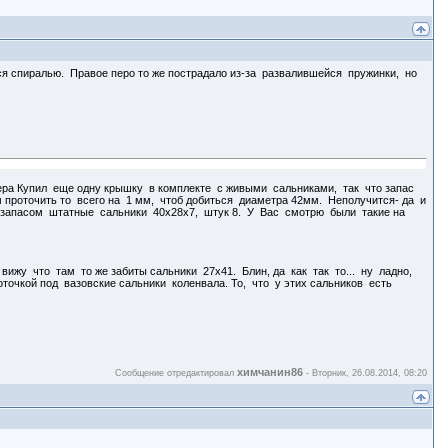
лся спиралью. Правое перо то же пострадало из-за развалившейся пружинки, но
ера Купил еще одну крышку в комплекте с живыми сальниками, так что запас
 проточить то всего на 1 мм, чтоб добиться диаметра 42мм. Неполучится- да и
с запасом штатные сальники 40х28х7, штук 8. У Вас смотрю были такие на
жу что там то же забиты сальники 27х41. Блин, да как так то... ну ладно,
очкой под вазовские сальники коленвала. То, что у этих сальников есть
химчанин86
Сообщение отредактировал
-
Вторник, 26.08.2014, 08:20