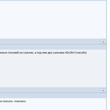
льно похожий на сальник, а под ним два сальника 40х28х7спасибо)
 поехать- поискать.