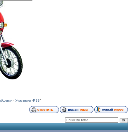
общения
·
Участники
·
RSS
]