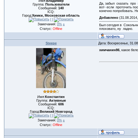
Имя:
Владимир
Да, забыл сказать про
Группа:
Пользователи
вот- если проточить по
Сообщений:
140
конечно попробовать. Н
ICQ:
Город:
Химки, Московская область
Добавлено
(31.08.2014,
[ ]
-------------------------------
Замечания:
0%
±
Был сегодня в Сокольни
Статус:
Offline
плоховато, ну ладно.
Steepe
Дата: Воскресенье, 31.0
химчанин86
, какое бел
Имя:
Константин
Группа:
Активные
Сообщений:
606
ICQ:
Город:
Великий Новгород
[ ]
Замечания:
0%
±
Статус:
Offline