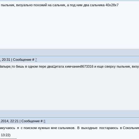
у пыльник, визуально похожий на сальник, а под ним два сальника 40х28х7
4, 20:31 | Сообщение #
7
апыре,то бишь в одном пере дваЦитата химчанин8673316 и еще сверху пыльник, визуа
8.2014, 22:21 | Сообщение #
8
намучаюсь я с поиском нужных мне сальников. В выходные постараюсь в Сокольники
 13:22)
--------------