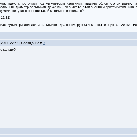
 мою идею с проточкой под жигулевские сальники: видимо облом с этой идеей, та
садочный диаметр сальников до 42 мм, то в месте этой внешней проточки толщина с
еужели ни у кого раньше такой мысли не возникало?
 22:21)
--------------
ках, купил три комплекта сальников, два по 150 руб за комплект и один за 120 руб. 
8.2014, 22:43 | Сообщение #
9
ое кольцо?