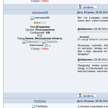
Статус:
Offline
химчанин86
Дата: Вторник, 26.08.201
Вот что я увидел, сняв
износ был строго осево
Имя:
Владимир
Добавлено
(26.08.2014,
Группа:
Пользователи
-------------------------------
Сообщений:
140
ICQ:
писал(а):
Город:
Химки, Московская область
На заводе вбивали сальники
[ ]
Замечания:
0%
±
Ясненько, спасибо. Не
по металлу теперь ест
Статус:
Offline
фиг с ним, крышка- не
продажу?
Добавлено
(26.08.2014,
-------------------------------
Продолжу: вчера купил
поеду в Сокольники на
маслосгонные насечки- 
TheDoker
Дата: Вторник, 26.08.201
а сколько сальников в в