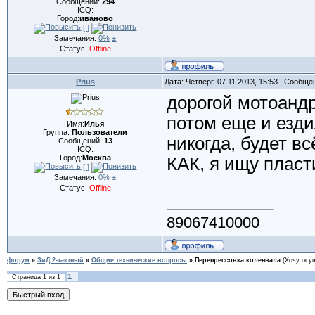
Сообщений:
294
ICQ:
Город:
иваново
[ ]
Замечания:
0%
±
Статус:
Offline
Prius
Дата: Четверг, 07.11.2013, 15:53 | Сообщ
дорогой мотоандр
потом еще и езди
Имя:
Илья
Группа:
Пользователи
никогда, будет в
Сообщений:
13
ICQ:
Город:
Москва
КАК, я ищу пласт
[ ]
Замечания:
0%
±
Статус:
Offline
89067410000
форум
»
ЗиД 2-тактный
»
Общие технические вопросы
»
Перепрессовка коленвала
(Хочу осу
1
Страница
1
из
1