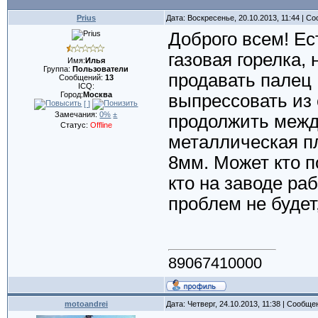
Prius
Дата: Воскресенье, 20.10.2013, 11:44 | 
Доброго всем! Ес
газовая горелка, 
Имя:
Илья
Группа:
Пользователи
продавать палец 
Сообщений:
13
ICQ:
Город:
Москва
выпрессовать из 
[ ]
Замечания:
0%
±
продолжить межд
Статус:
Offline
металлическая пл
8мм. Может кто п
кто на заводе раб
проблем не будет
89067410000
motoandrei
Дата: Четверг, 24.10.2013, 11:38 | Сообщ