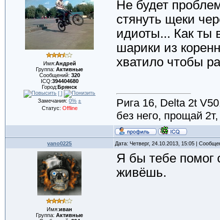
Не будет пробле
стянуть щеки чер
идиоты... Как ты
шарики из коренн
хватило чтобы ра
Имя:
Андрей
Группа:
Активные
Сообщений:
320
ICQ:
394404680
Город:
Брянск
[ ]
Рига 16, Delta 2t V5
Замечания:
0%
±
Статус:
Offline
без него, прощай 2т
vano0225
Дата: Четверг, 24.10.2013, 15:05 | Сообщ
Я бы тебе помог 
живёшь.
Имя:
иван
Группа:
Активные