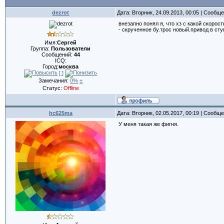
dezrot
Дата: Вторник, 24.09.2013, 00:05 | Сообщ
внезапно понял я, что хз с какой скорос
- скрученное бу.трос новый.привод в ст
Имя:
Сергей
Группа:
Пользователи
Сообщений:
44
ICQ:
Город:
москва
[ ]
Замечания:
0%
±
Статус:
Offline
hc625ma
Дата: Вторник, 02.05.2017, 00:19 | Сообщ
У меня такая же фигня.