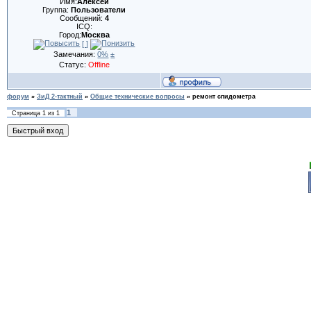
Имя:
Алексей
Группа:
Пользователи
Сообщений:
4
ICQ:
Город:
Москва
[ ]
Замечания:
0%
±
Статус:
Offline
форум
»
ЗиД 2-тактный
»
Общие технические вопросы
»
ремонт спидометра
1
Страница
1
из
1