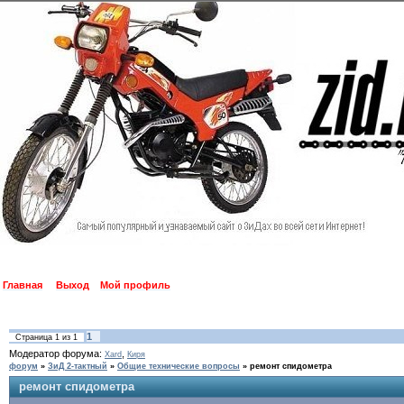
Главная
Выход
Мой профиль
1
Страница
1
из
1
Модератор форума:
,
Xard
Киря
форум
»
ЗиД 2-тактный
»
Общие технические вопросы
»
ремонт спидометра
ремонт спидометра