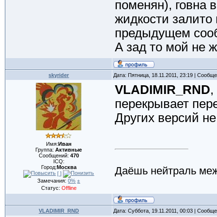
поменян), говна 
жидкости залито 
предыдущем соо
А зад то мой не 
skyrider
Дата: Пятница, 18.11.2011, 23:19 | Сообщ
VLADIMIR_RND
,
перекрывает пере
Других версий не
Имя:
Иван
Группа:
Активные
Сообщений:
470
ICQ:
Город:
Москва
Даёшь нейтраль меж
[ ]
Замечания:
0%
±
Статус:
Offline
VLADIMIR_RND
Дата: Суббота, 19.11.2011, 00:03 | Сообщ