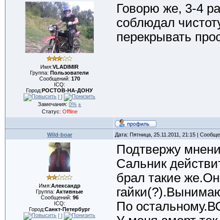
Говорю же, 3-4 р
соблюдал чистоту
перекрывать прос
Имя:
VLADIMIR
Группа:
Пользователи
Сообщений:
170
ICQ:
Город:
РОСТОВ-НА-ДОНУ
[ ]
Замечания:
0%
±
Статус:
Offline
Wild-boar
Дата: Пятница, 25.11.2011, 21:15 | Сообщ
Подтвержу мнен
Сальник действит
брал такие же.Он
Имя:
Александр
гайки(?).Вынимаю
Группа:
Активные
Сообщений:
96
По остальному.
ICQ:
Город:
Санкт-Петербург
[ ]