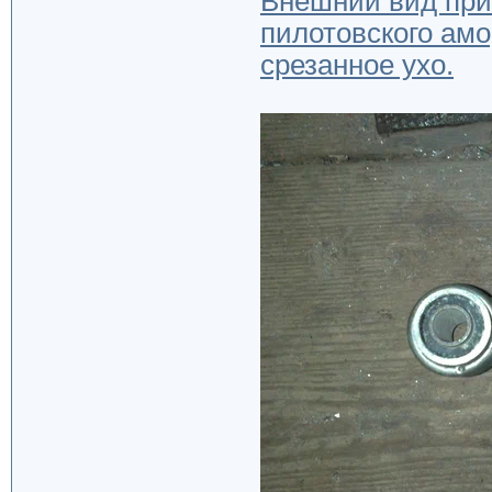
Внешний вид прив
пилотовского амо
срезанное ухо.