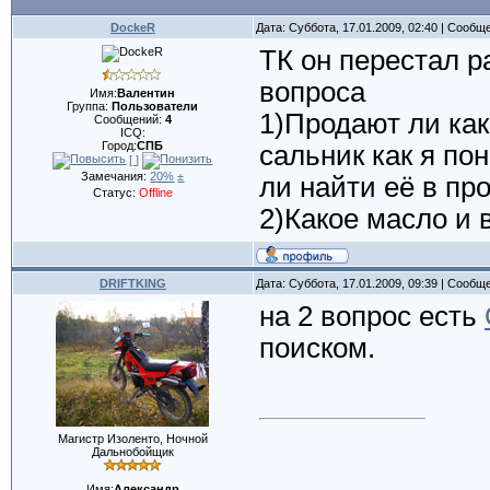
DockeR
Дата: Суббота, 17.01.2009, 02:40 | Сообщ
ТК он перестал р
вопроса
Имя:
Валентин
Группа:
Пользователи
1)Продают ли как
Сообщений:
4
ICQ:
Город:
СПБ
сальник как я по
[ ]
Замечания:
20%
±
ли найти её в пр
Статус:
Offline
2)Какое масло и 
DRIFTKING
Дата: Суббота, 17.01.2009, 09:39 | Сообщ
на 2 вопрос есть
поиском.
Магистр Изоленто, Ночной
Дальнобойщик
Имя:
Александр