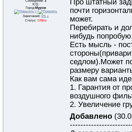
Про штатный зад
Сообщений:
3
ICQ:
Город:
Муром
почти горизонта
[ ]
Замечания:
0%
±
может.
Статус:
Offline
Перебирать и дол
нибудь попробую
Есть мысль - по
стороны(приварит
седлом).Может п
размеру варианты
Как вам сама ид
1. Гарантия от п
воздушного филь
2. Увеличение гр
Добавлено
(30.0
-----------------------