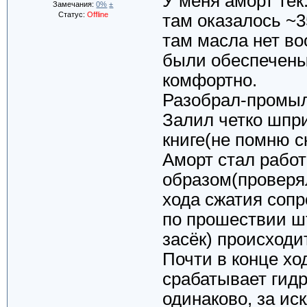
У меня аморт тек
Замечания:
0%
±
Статус:
Offline
там оказалось ~3
там масла нет воо
были обеспечены
комфортно.
Разобрал-промыл
Залил четко шпр
книге(не помню с
Аморт стал рабо
образом(проверял
хода сжатия сопр
по прошествии ш
засёк) происходи
Почти в конце хо
срабатывает гид
одинаково, за ис