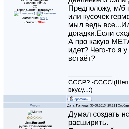
Сообщений:
96
Предположу, м/б 
ICQ:
Город:
Санкт-Петербург
[ ]
или кусочек герме
Замечания:
0%
±
Статус:
Offline
мыл ведь все...И
догадки.Если схо
А про какую М
идет? Чего-то я у
встаёт?
CCCР? -СССС!(Шепот
вкусу...:)
Murom
Дата: Пятница, 30.08.2013, 20:21 | Сообщ
Думал создать но
расширить.
Имя:
Евгений
Группа:
Пользователи