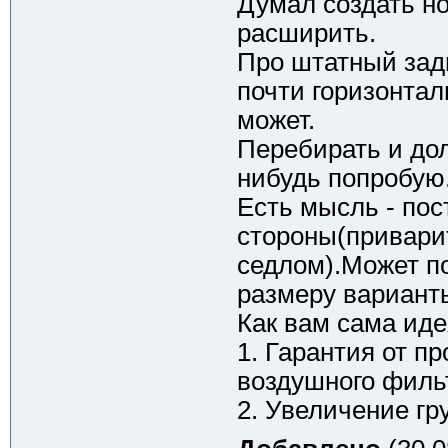
Думал создать но
расширить.
Про штатный зад
почти горизонта
может.
Перебирать и дол
нибудь попробую
Есть мысль - по
стороны(приварит
седлом).Может п
размеру варианты
Как вам сама ид
1. Гарантия от п
воздушного филь
2. Увеличение гр