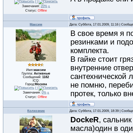
[ ]
Замечания:
20%
±
Статус:
Offline
Максим
Дата: Суббота, 17.01.2009, 11:16 | Сообщ
В свое время я п
резинками и подо
комплекта.
В гайке стоит гря
внутренние отвер
Имя:
максим
Группа:
Активные
сантехнической л
Сообщений:
1182
ICQ:
не помню, переби
Город:
Москва
[ ]
протек, только в
Замечания:
0%
±
Статус:
Offline
Колхозник
Дата: Суббота, 17.01.2009, 18:39 | Сообщ
DockeR
, сальник
масла)один в один