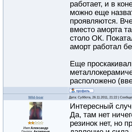
работает, и в кон
можно еще назват
проявляются. Вче
вместо аморта та
столо ОК. Покатал
аморт работал бе
Еще проскакивал
металлокерамиче
расположено (вве
Wild-boar
Дата: Суббота, 26.11.2011, 21:22 | Сообщ
Интересный случа
Да, там нет ничег
резинок нет, но 
Имя:
Александр
давление и сила 
Группа:
Активные