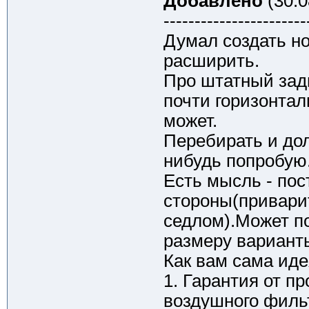
Добавлено
(30.0
-----------------------
Думал создать но
расширить.
Про штатный зад
почти горизонта
может.
Перебирать и дол
нибудь попробую
Есть мысль - по
стороны(приварит
седлом).Может п
размеру варианты
Как вам сама ид
1. Гарантия от п
воздушного филь