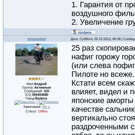
1. Гарантия от п
воздушного филь
2. Увеличение гр
motoandrei
Дата: Суббота, 05.10.2013, 06:38 | Сообщ
25 раз скопирова
нафиг горожу гор
(или слева пофиг
Пилоте но всеже..
Кстати всем скаж
Имя:
Андрей
Группа:
Активные
влияет, видел и 
Сообщений:
320
ICQ:
394404680
японские аморты 
Город:
Брянск
[ ]
Замечания:
0%
±
качестве сальнико
Статус:
Offline
вертикально стоя
раздроченными с