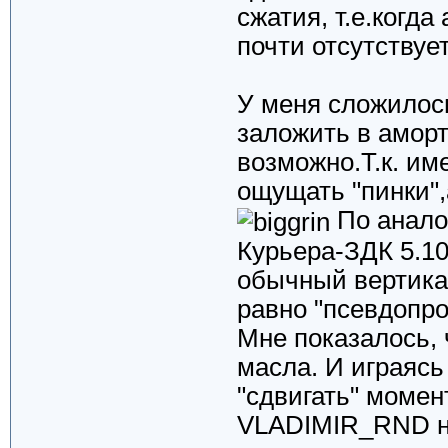
сжатия, т.е.когд
почти отсутствует
У меня сложилос
заложить в аморт
возможно.Т.к. им
ощущать "пинки",
По анало
Курьера-ЗДК 5.10
обычный вертикал
равно "псевдопро
Мне показалось, 
масла. И играясь
"сдвигать" моме
VLADIMIR_RND на