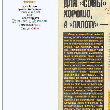
Имя:
Anton
Группа:
Активные
Сообщений:
670
ICQ:
Город:
Киржач
[ ]
Замечания:
0%
±
Статус:
Offline