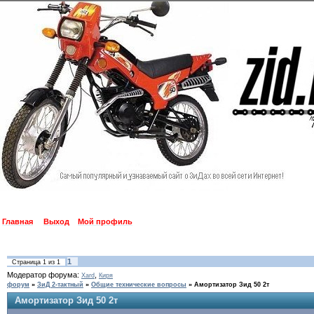
Главная
Выход
Мой профиль
1
Страница
1
из
1
Модератор форума:
,
Xard
Киря
форум
»
ЗиД 2-тактный
»
Общие технические вопросы
»
Амортизатор Зид 50 2т
Амортизатор Зид 50 2т