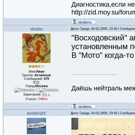
Диагностика,если не
http://zid.moy.su/for
skyrider
Дата: Среда, 04.02.2009, 23:30 | Сообщен
"Восходовский" а
установленным п
В "Мото" когда-то
Имя:
Иван
Группа:
Активные
Сообщений:
470
ICQ:
Город:
Москва
Даёшь нейтраль меж
[ ]
Замечания:
0%
±
Статус:
Offline
АнтON-OFF
Дата: Среда, 04.02.2009, 23:45 | Сообщен