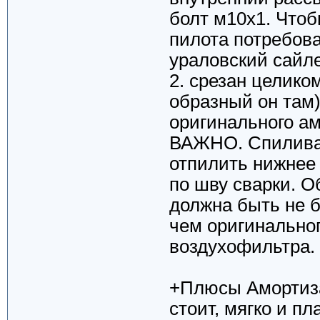
болт м10х1. Чтоб
пилота потребова
ураловский сайле
2. срезан целико
образный он там)
оригинального ам
ВАЖНО. Спиливат
отпилить нижнее
по шву сварки. 
должна быть не 
чем оригинальног
воздухофильтра.
+Плюсы Амортиза
стоит, мягко и пл