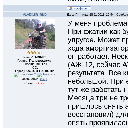
VLADIMIR_RND
Дата: Пятница, 18.11.2011, 22:54 | Сообщ
У меня проблема 
При сжатии как б
упругое. Может 
хода амортизатор
он работает. Нес
Имя:
VLADIMIR
Группа:
Пользователи
(АЖ-12, сейчас 
Сообщений:
170
ICQ:
результата. Все 
Город:
РОСТОВ-НА-ДОНУ
[ ]
Замечания:
0%
±
небольшой. При е
Статус:
Offline
тут же работать 
Месяца три не тр
пришлось снять а
восстановил) дл
опять проявилась