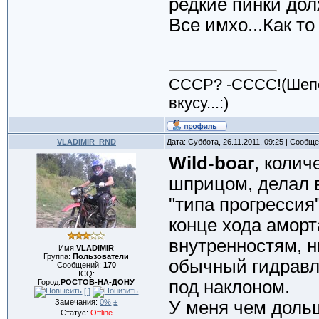
редкие пинки дол
Все имхо...Как то 
CCCР? -СССС!(Шепот
вкусу...:)
VLADIMIR_RND
Дата: Суббота, 26.11.2011, 09:25 | Сообщ
Wild-boar
, коли
шприцом, делал в
"типа прогрессия"
конце хода аморта
внутренностям, н
Имя:
VLADIMIR
Группа:
Пользователи
обычный гидравл
Сообщений:
170
ICQ:
под наклоном.
Город:
РОСТОВ-НА-ДОНУ
[ ]
Замечания:
0%
±
У меня чем дольш
Статус:
Offline