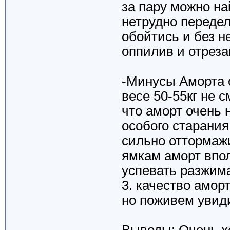
за пару можно на
нетрудно передел
обойтись и без н
оппилив и отреза
-Минусы Аморта о
весе 50-55кг не 
что аморт очень н
особого старания
сильно оттормажи
ямкам аморт впол
успевать разжима
3. качество амор
но поживем увид
Выводы: Очень хо