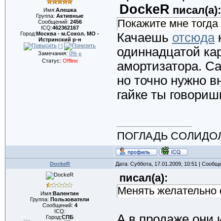
DockeR
писал(а):
Имя:
Алешка
Группа:
Активные
Покажите мне тогда 
Сообщений:
2456
ICQ:
462362167
Город:
Москва - м.Сокол. МО -
Качаешь
отсюда
Истринский р-н
[ ]
одиннадцатой ка
Замечания:
0%
±
Статус:
Offline
амортизатора. Са
но точно нужно в
гайке ты говориш
ПОГЛАДЬ СОЛИДОЛЭ 
DockeR
Дата: Суббота, 17.01.2009, 10:51 | Сообщ
писал(а):
Менять желательно о
Имя:
Валентин
Группа:
Пользователи
Сообщений:
4
ICQ:
А в продаже они
Город:
СПБ