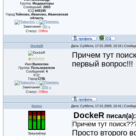
Группа:
Модераторы
Сообщений:
2003
ICQ:
645195
Город:
Тейково, Иваново, Ивановская
область
[ ]
Замечания:
0%
±
Статус:
Offline
DockeR
Дата: Суббота, 17.01.2009, 10:16 | Сообщ
Причем тут поиск
первый вопрос!!!
Имя:
Валентин
Группа:
Пользователи
Сообщений:
4
ICQ:
Город:
СПБ
[ ]
Замечания:
20%
±
Статус:
Offline
Kenny
Дата: Суббота, 17.01.2009, 10:41 | Сообщ
DockeR
писал(а):
Причем тут поиск??
Просто второго во
Эквалайзер