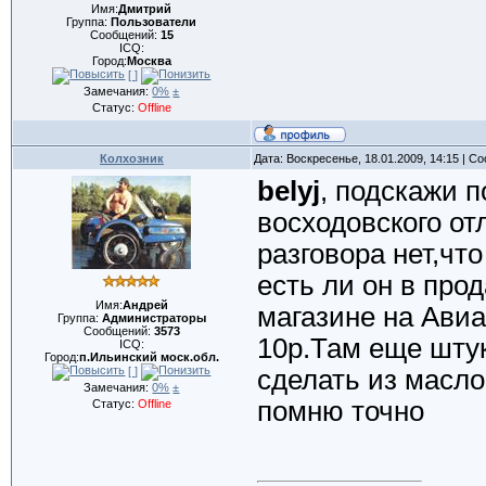
Имя:
Дмитрий
Группа:
Пользователи
Сообщений:
15
ICQ:
Город:
Москва
[ ]
Замечания:
0%
±
Статус:
Offline
Колхозник
Дата: Воскресенье, 18.01.2009, 14:15 | 
belyj
, подскажи 
восходовского от
разговора нет,чт
есть ли он в про
Имя:
Андрей
магазине на Авиа
Группа:
Администраторы
Сообщений:
3573
10р.Там еще штук
ICQ:
Город:
п.Ильинский моск.обл.
[ ]
сделать из масло
Замечания:
0%
±
помню точно
Статус:
Offline